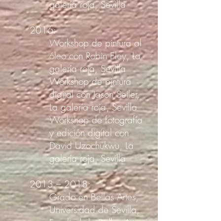
galería roja, Sevilla
2016:
Workshop de pintura al
óleo con Robin Eley, La
galería roja, Sevilla
Workshop de pintura
digital con Jason Seiler,
La galería roja, Sevilla
Workshop de fotografía
y edición digital con
David Uzochukwu, La
galería roja, Sevilla
2013 – 2018:
Grado en Bellas Artes,
Universidad de Sevilla,