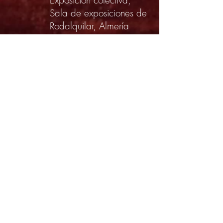
Exposición colectiva,
Sala de exposiciones de
Rodalquilar, Almería
Exposición individual,
Espacio Mega, Sevilla
Publicaciones
2019:
Depth over Distance,
propuesta social y
artística internacional de
Katherine Joelle Walker
2018:
Tiempo e Imagen,
trabajo de fin de grado