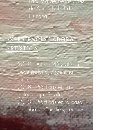
Facultad de Bellas Artes
de Santa Isabel de
Hungría
Experiencia laboral
artística
2019: Artista 2D y 3D en
Decentraland, Argentina
(online)
2018: Prácticas en La
galería roja, Sevilla
2013: Prácticas en la casa
de subasta Christie’s, Londres