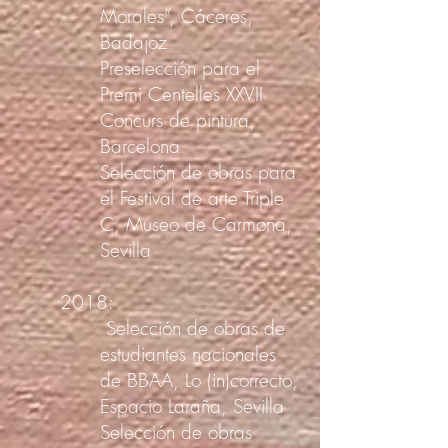
Morales”, Cáceres,
Badajoz
Preselección para el
Premi Centelles XXVII
Concurs de pintura,
Barcelona
Selección de obras para
el Festival de arte Triple
C, Museo de Carmona,
Sevilla
2018:
Selección de obras de
estudiantes nacionales
de BBAA, Lo (in)correcto,
Espacio Laraña, Sevilla
Selección de obras