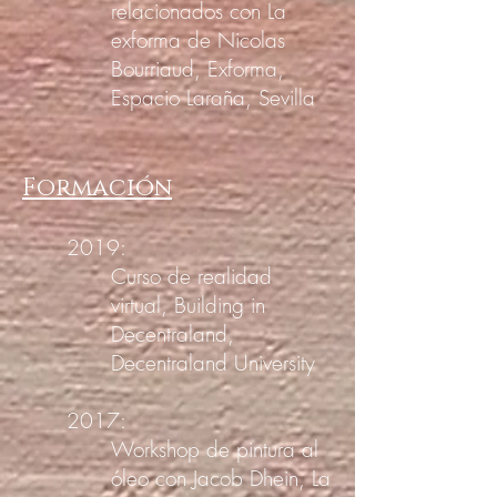
relacionados con La
exforma de Nicolas
Bourriaud, Exforma,
Espacio Laraña, Sevilla
Formación
2019:
Curso de realidad
virtual, Building in
Decentraland,
Decentraland University
2017:
Workshop de pintura al
óleo con Jacob Dhein, La