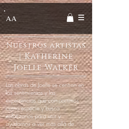
AA
Nuestros artistas
|
Katherine
Joelle Walker
Las obras de Joelle se centran en
los sentimientos y las
experiencias que compartimos
como especie y busca
enfatizarlos para unir y
ayudarnos a ver más allá de