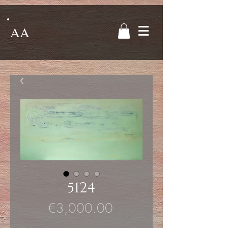
AA
5124
Price
€3,000.00