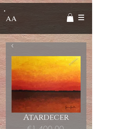
AA
Atardecer
Price
€1,400.00