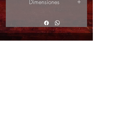
Dimensiones
73x92cm
© Copyright
Shipping Returns
Cookies policy
Privacy Policy and Terms of use
Colabordaores