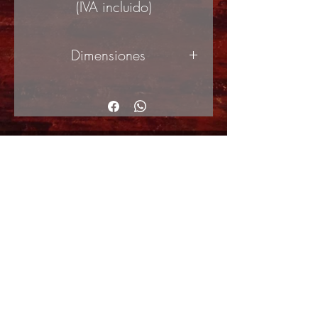
(IVA incluido)
Dimensiones
50x70cm
© Copyright
Shipping Returns
Cookies policy
Privacy Policy and Terms of use