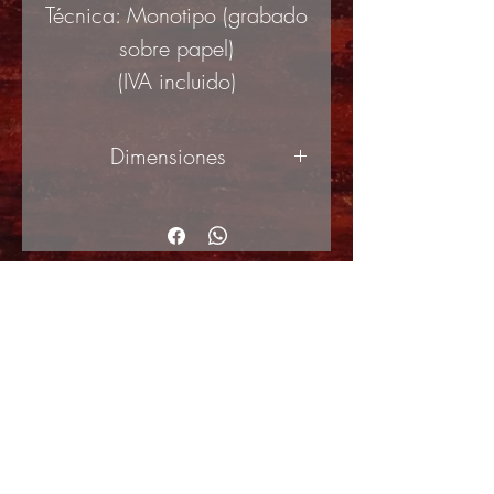
Técnica: Monotipo (grabado
sobre papel)
(IVA incluido)
Dimensiones
50x70cm
© Copyright
Shipping Returns
Cookies policy
Privacy Policy and Terms of use