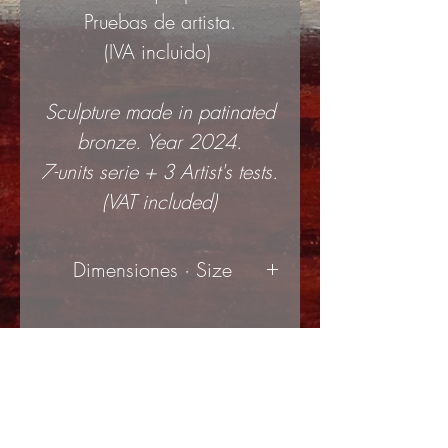
Pruebas de artista.
(IVA incluido)
Sculpture made in patinated
bronze. Year 2024.
7-units serie + 3 Artist's tests.
(VAT included)
Dimensiones · Size
18x9x43cm
(ancho x
profundidad x alto | width x
depth x height)
© Copyright