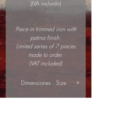
(IVA incluido)
Piece in trimmed iron with
patina finish.
Limited series of 7 pieces
made to order.
(VAT included)
Dimensiones · Size
70x35cm
(ancho x alto
| width x height)
3mm
(espesor | thickness)
© Copyright