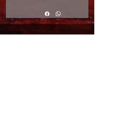
40x40cm
© Copyright
Shipping Returns
Cookies policy
Privacy Policy and Terms of use
Colabordaores