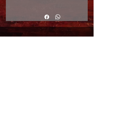
115x120cm
© Copyright
Shipping Returns
Cookies policy
Privacy Policy and Terms of use
Colabordaores