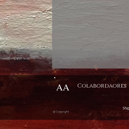
AA
Colabordaores
Shi
© Copyright